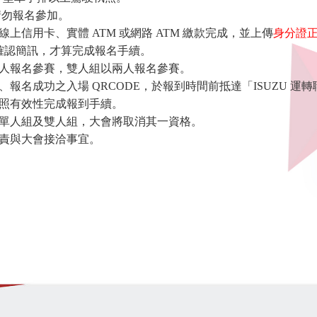
請勿報名參加。
線上信用卡、實體
ATM
或網路
ATM
繳款完成，並上傳
身分證
確認簡訊，才算完成報名手續。
人報名參賽，雙人組以兩人報名參賽。
、報名成功之入場
QRCODE
，於報到時間前抵達「
ISUZU
運轉
照有效性完成報到手續。
單人組及雙人組，大會將取消其一資格。
責與大會接洽事宜。