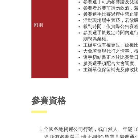
參賽選手可憑參賽證及兌
參賽者於賽前請勿飲酒，
參賽選手比賽過程中禁止
活動現場場中禁菸，若欲
附則
報到時間：依實際公告賽
參賽選手於規定時間內進
則視為棄權。
主辦單位有權更改、延後
大會若發現代打之情事，
選手切結書正本於比賽當
參賽選手須配合大會調度
主辦單位保留補充及修改
參賽資格
全國各地貨運公司行號，或自然人、年滿
1
※ 所有參賽選手 (含正副駕) 皆需具備普