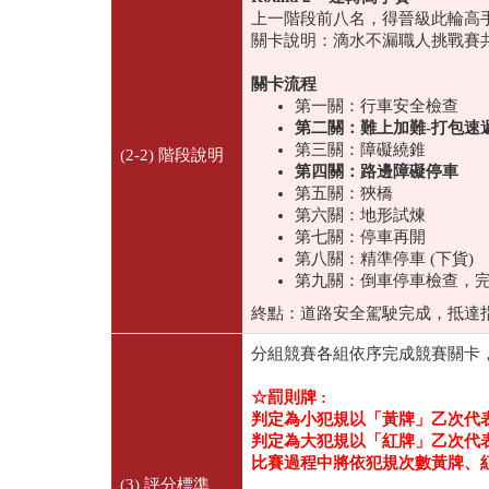
上一階段前八名，得晉級此輪高
關卡說明：滴水不漏職人挑戰賽
關卡流程
第一關：行車安全檢查
第二關：難上加難-打包速遞
第三關：障礙繞錐
(2-2) 階段說明
第四關：路邊障礙停車
第五關：狹橋
第六關：地形試煉
第七關：停車再開
第八關：精準停車 (下貨)
第九關：倒車停車檢查，
終點：道路安全駕駛完成，抵達
分組競賽各組依序完成競賽關卡
☆罰則牌 :
判定為小犯規以「黃牌」乙次代表加
判定為大犯規以「紅牌」乙次代表加
比賽過程中將依犯規次數黃牌、
(3) 評分標準