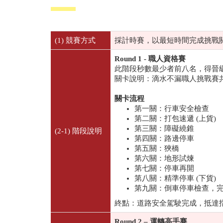
(1) 競賽方式
採計時賽，以最短時間完成挑戰
Round 1 -
職人資格賽
此階段秒數最少者前八名，得晉
關卡說明：滴水不漏職人挑戰賽
關卡流程
第一關：行車安全檢查
第二關：打包速遞 (上貨)
第三關：障礙繞錐
(2-1) 階段說明
第四關：路邊停車
第五關：狹橋
第六關：地形試煉
第七關：停車再開
第八關：精準停車 (下貨)
第九關：倒車停車檢查，
終點：道路安全駕駛完成，抵達
Round 2 – 運轉
高手賽