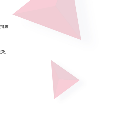
賽進度
退費。
。