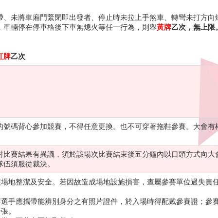
帶、未將車廂門緊閉即出發者、停止時未拉上手煞車、轉彎未打方向
，車輛停在停車格後下車無熄火等任一行為，則舉
黃牌
乙次，無上限
紅牌
乙次
的號碼背心參加競賽，不得任意更換。也不可穿著拖鞋參賽。大會有
對比賽結果有異議，須於該場次比賽結束後五分鐘內以口頭方式向大
隊伍須服從裁決。
護場地整潔及安全。若因故造成場地設施損害，查屬參賽單位過失責
賽選手應攜帶能辨別身分之有照片證件，於入場時得配戴參賽證；參
一張。