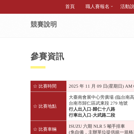
首頁
職人賽報名
活動
競賽說明
參賽資訊
☆ 比賽時間
2025 年
11
月
09
日
(
星期日
) AM 
大臺南會展中心旁廣場
(
臨台南
台南市歸仁區武東段
279
地號
☆ 比賽地點
行人出入口
-
歸仁十八路
行車出入口
-
大武路二段
ISUZU 六期
NLR 5
噸手排車
☆ 比賽車輛
(免自備，主辦單位提供統一規格