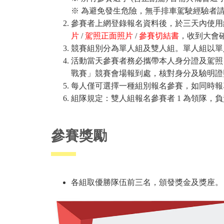
※ 為避免發生危險，無手排車駕駛經驗者
參賽者上網登錄報名資料後，於三天內使用
片
/
駕照正面照片
/
參賽切結書
，收到大會
競賽組別分為單人組及雙人組。單人組以單
活動當天參賽者務必攜帶本人身分證及駕照
戰賽」競賽會場報到處，核對身分及驗明證
每人僅可選擇一種組別報名參賽，如同時報
組隊規定：雙人組報名參賽者
1
為領隊，負
參賽獎勵
各組取優勝隊伍前三名，頒發獎金及獎座。