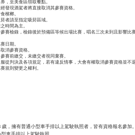
換券，至美食區領取餐點。
若經發現酒駕者將直接取消其參賽資格。
嚼食檳榔。
吸菸者請至指定吸菸區域。
程之時間為主。
行參賽檢錄，檢錄後於預備區等候出場比賽，唱名三次未到且影響比
比賽日期。
得取消參賽資格。
日參賽前繳交，未繳交者視同棄賽。
、服從判決及各項規定，若有違反情事，大會有權取消參賽資格並不
比賽規則變更之權利。
8
歲，擁有普通小型車手排以上駕駛執照者，皆有資格報名參加
通小型車手排以上駕駛執照。