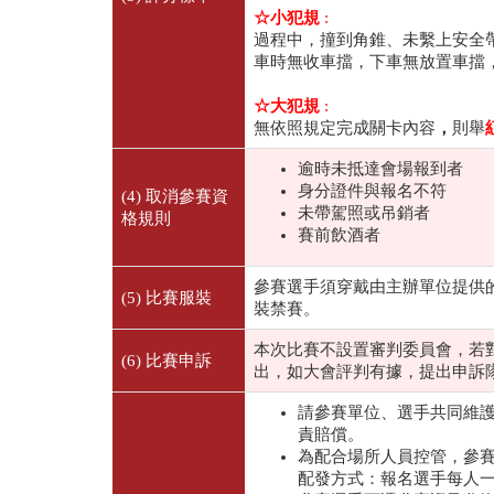
☆
小犯規
:
過程中，撞到角錐、未繫上安全
車時無收車擋，下車無放置車擋
☆
大犯規
:
無依照規定完成關卡內容
，
則舉
逾時未抵達會場報到者
身分證件與報名不符
(4) 取消參賽資
未帶駕照或吊銷者
格規則
賽前飲酒者
參賽選手須穿戴由主辦單位提供
(5) 比賽服裝
裝禁賽。
本次比賽不設置審判委員會，若
(6) 比賽申訴
出，如大會評判有據，提出申訴
請參賽單位、選手共同維
責賠償。
為配合場所人員控管，參
配發方式：報名選手每人