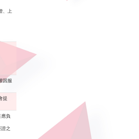
燈、上
。
權因服
會提
任應負
賽證之