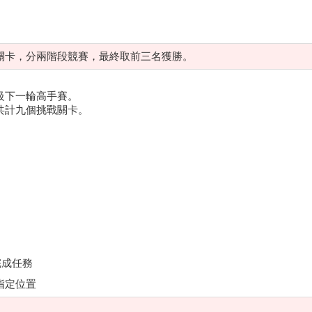
關卡，分兩階段競賽，最終取前三名獲勝。
級下一輪高手賽。
共計九個挑戰關卡。
完成任務
指定位置