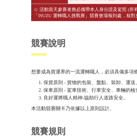
☆ 活動當天參賽者務必攜帶本人身分證及駕照 (所
「ISUZU 運轉職人挑戰賽」競賽會場報到處，核
競賽說明
想要成為貨運界的一流運轉職人，必須具備多項
保貨原則
-
貨物的包裝、盤點、裝卸、運送
保車原則
-
駕車技術、行車安全、車輛的檢
良好運將職人精神
-
協助行人道路安全。
本活動競賽關卡乃依據以上原則設計。
競賽規則