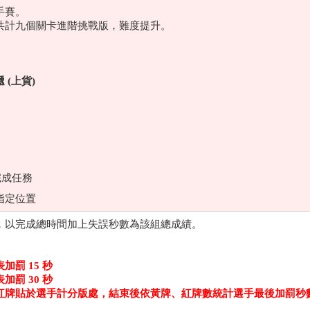
手賽。
共計九個關卡進階挑戰版，難度提升。
 (上貨)
完成任務
指定位置
，以完成總時間加上失誤秒數為該組總成績。
罰 15 秒
罰 30 秒
紅牌貼於選手計分版處，結束後依黃牌、紅牌數統計選手最後加罰秒